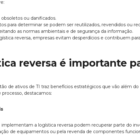
e:
 obsoletos ou danificados.
s para determinar se podem ser reutilizados, revendidos ou rec
peitando as normas ambientais e de segurança da informação.
ística reversa, empresas evitam desperdícios e contribuem pa
tica reversa é importante p
tão de ativos de TI traz benefícios estratégicos que vão além do
se processo, destacamos:
is
mplementam a logística reversa podem recuperar parte do inve
lização de equipamentos ou pela revenda de componentes funcion