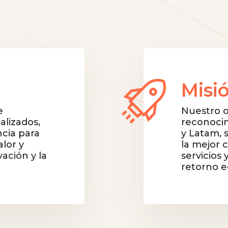
Misi
e
Nuestro ob
alizados,
reconoci
cia para
y Latam, 
lor y
la mejor 
vación y la
servicios 
retorno e