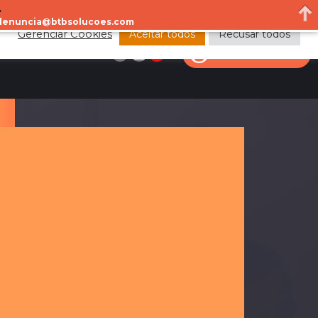
.
a denuncia@btbsolucoes.com
Aceitar todos
Recusar todos
Gerenciar Cookies
CONTACTO
ÁREA DEL CLIENTE