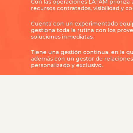
Con las operaciones LATAM prioriza a
recursos contratados, visibilidad y co
Cuenta con un experimentado equi
gestiona toda la rutina con los prove
soluciones inmediatas.
Tiene una gestión continua, en la q
además con un gestor de relaciones 
personalizado y exclusivo.