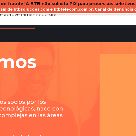
 de fraude! A BTB não solicita PIX para processos seletivos
ejam de btbsolucoes.com e btbtelecom.com.br. Canal de denúnci
e aproveitamento do site.
UIENES SOMOS
SERVICIOS
CLIENTES
BLOG
mos
s socios por los
tecnológicas, nace con
 complejas en las áreas