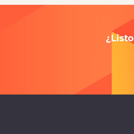
¿List